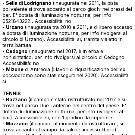
- Sella di Lodrignano
(inaugurata nel 2011, la pista
polivalente si trova accanto al parco giochi nei pressi del
bar. E' dotata di illuminazione notturna; per info
0521843222). Accessibilità: no
-
Urzano
(inaugurata tra 2010 e 2011, è di libero accesso
e dotata di illuminazione notturna; per info rivolgersi al
circolo di Urzano). Accessibilità: sì, tramite vialetto in
terra battuta
- Cedogno
(inaugurato nel 2017, è in erba e
non sintetico; per info rivolgersi al circolo di Cedogno.
Accessibilità: no
-
Mizone
di Antreola (i lavori di riqualificazione dell'ex
bocciodromo sono stati eseguiti nel 2020). Accessibilità:
sì
TENNIS
-
Bazzano
(il campo è stato ristrutturato nel 2017 e si
trova nel parco Due Lanterne nel centro del paese. E'
dotato di illuminazione notturna; per info rivolgersi al
bar). Accessibilità: sì, con 1 gradino da superare
- Mozzano
(il campo, al momento da ristrutturare, si
trova accanto al campo da calcio; accesso libero),