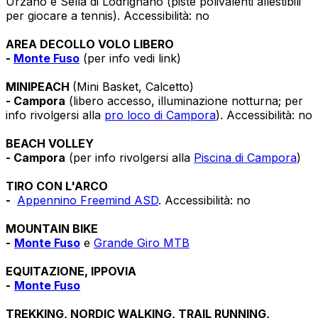
Urzano e Sella di Lodrignano (piste polivalenti allestibili
per giocare a tennis). Accessibilità: no
AREA DECOLLO VOLO LIBERO
-
Monte Fuso
(per info vedi link)
MINIPEACH
(Mini Basket, Calcetto)
- Campora
(libero accesso, illuminazione notturna; per
info rivolgersi alla
pro loco di Campora
). Accessibilità: no
BEACH VOLLEY
- Campora
(per info rivolgersi alla
Piscina di Campora
)
TIRO CON L'ARCO
-
Appennino Freemind ASD
. Accessibilità: no
MOUNTAIN BIKE
-
Monte Fuso
e
Grande Giro MTB
EQUITAZIONE, IPPOVIA
-
Monte Fuso
TREKKING, NORDIC WALKING, TRAIL RUNNING,